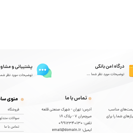
درگاه امن بانکی
پشتیبانی و مشاور
توضیحات مورد نظر شما ...
توضیحات مورد نظر شما 
تماس با ما
منوی سا
و قیمت‌های مناسب
آدرس: تهران - شهرک صنعتی قلعه
فروشگاه
یازهای شما را برای
میرچمران 7 - پلاک 18
سوالات متداو
تلفن: 09912340130
تماس با ما
ایمیل: email@domain.ir