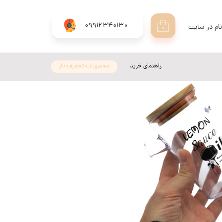
09912340130
ام در سایت
۰
ری من
اژه
راهنمای خرید
محصولات تحفیف دار
اب کاربری